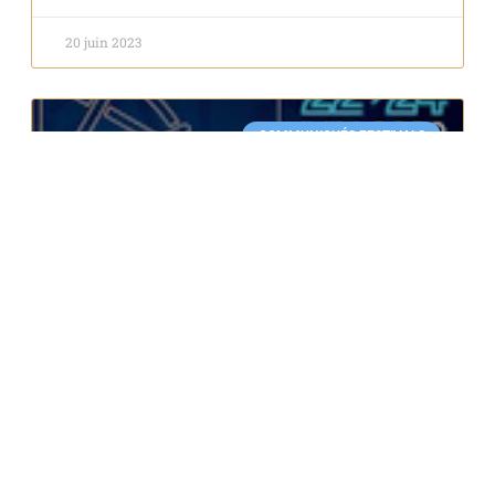
20 juin 2023
COMMUNIQUÉS FESTIVALS
Festival Les Nuits Carrées Du 22 Juin au 24 Juin 2023 –
Esplanade du Pré des Pêcheurs – Antibes
EN SAVOIR PLUS »