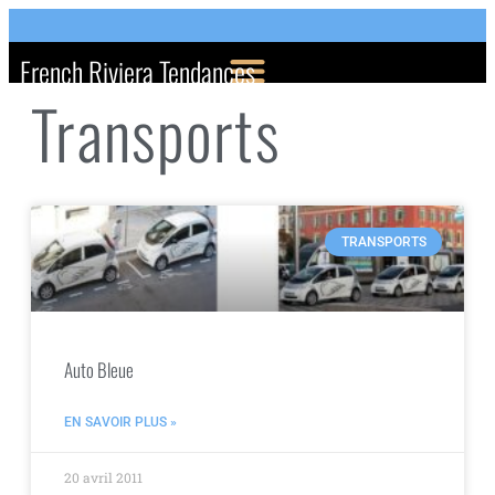
French Riviera Tendances
Transports
TRANSPORTS
Auto Bleue
EN SAVOIR PLUS »
20 avril 2011