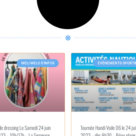
MELI MELO D'INFOS
EVÈNEMENTS SPORTI
de dressing Le Samedi 24 juin
Tournée Handi Voile 06 le 24 ju
23 – 10h/17h – La Semeuse
2023 – dès 9h30 – Bijou plage