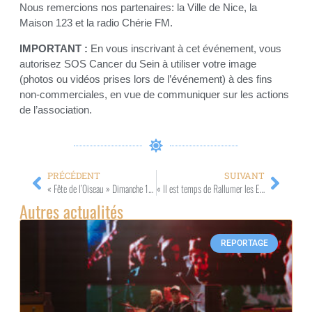
Nous remercions nos partenaires: la Ville de Nice, la
Maison 123 et la radio Chérie FM.
IMPORTANT :
En vous inscrivant à cet événement, vous
autorisez SOS Cancer du Sein à utiliser votre image
(photos ou vidéos prises lors de l’événement) à des fins
non-commerciales, en vue de communiquer sur les actions
de l’association.
PRÉCÉDENT
SUIVANT
« Fête de l’Oiseau » Dimanche 11 Juin 2023 – dès 9h – Arboretum de Roure
« Il est temps de Rallumer les Etoiles » du 15 juin au 31 août 2023 – 10h/19h & RDV – Atelier Natera – Beausoleil Vernissage le 15 juin – 18h30/23h30
Autres actualités
REPORTAGE