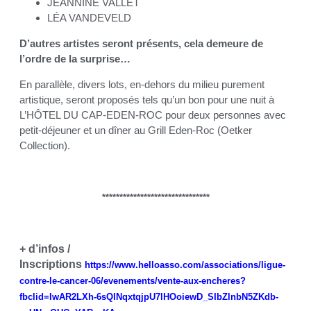
JEANNINE VALLET
LÉA VANDEVELD
D’autres artistes seront présents, cela demeure de
l’ordre de la surprise…
En parallèle, divers lots, en-dehors du milieu purement
artistique, seront proposés tels qu’un bon pour une nuit à
L’HÔTEL DU CAP-EDEN-ROC pour deux personnes avec
petit-déjeuner et un dîner au Grill Eden-Roc (Oetker
Collection).
*******************************
+ d’infos /
Inscriptions
https://www.helloasso.com/associations/ligue-
contre-le-cancer-06/evenements/vente-aux-encheres?
fbclid=IwAR2LXh-6sQINqxtqjpU7lHOoiewD_SIbZlnbN5ZKdb-