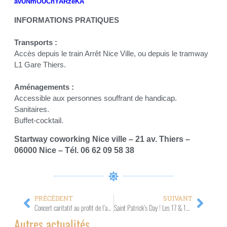
avUNmOUCnYARzeKA
INFORMATIONS PRATIQUES
Transports :
Accès depuis le train Arrêt Nice Ville, ou depuis le tramway
L1 Gare Thiers.
Aménagements :
Accessible aux personnes souffrant de handicap.
Sanitaires.
Buffet-cocktail.
Startway coworking Nice ville – 21 av. Thiers –
06000 Nice – Tél. 06 62 09 58 38
PRÉCÉDENT
SUIVANT
Concert caritatif au profit de l’association Monaco Disease Power Le 14 mars 2023 – 19h30 – Théâtre des Variétés – Monaco
Saint Patrick’s Day ! Les 17 & 18 mars 2023 – 19h – Château des Terrasses – Cap d’Ail
Autres actualités