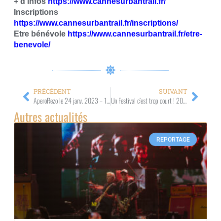
+ d’infos
https://www.cannesurbantrail.fr/
Inscriptions
https://www.cannesurbantrail.fr/inscriptions/
Etre bénévole
https://www.cannesurbantrail.fr/etre-
benevole/
PRÉCÉDENT
SUIVANT
AperoRezo le 24 janv. 2023 – 19h00 – Hacienda Bar y Cocina – Nice
Un Festival c’est trop court ! 2023 Appel à Films Jusqu’au 1er juin 2023
Autres actualités
REPORTAGE