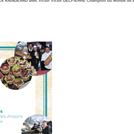
rick RAINGEARD avec Victor Victor DELPIERRE Champion du Monde de Bar