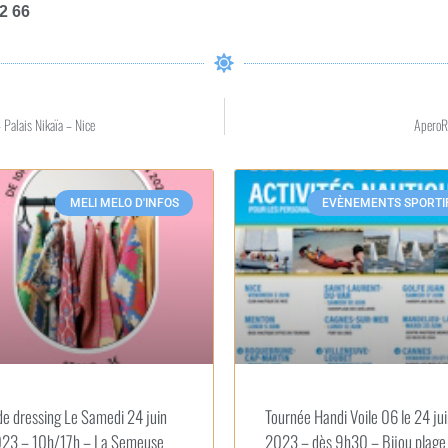
2 66
 Palais Nikaïa – Nice
AperoR
MELI MELO D'INFOS
EVÈNEMENTS SPORTI
de dressing Le Samedi 24 juin
Tournée Handi Voile 06 le 24 ju
23 – 10h/17h – La Semeuse
2023 – dès 9h30 – Bijou plage