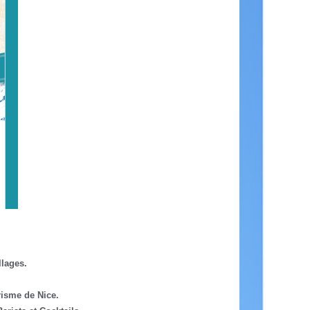
llages.
risme de Nice.