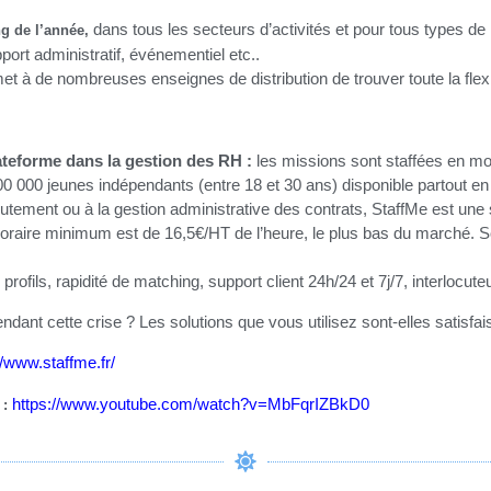
dans tous les secteurs d’activités et pour tous types d
g de l’année,
port administratif, événementiel etc..
 à de nombreuses enseignes de distribution de trouver toute la flexibili
plateforme dans la gestion des RH :
les missions sont staffées en mo
0 000 jeunes indépendants (entre 18 et 30 ans) disponible partout en
tement ou à la gestion administrative des contrats, StaffMe est une 
oraire minimum est de 16,5€/HT de l’heure, le plus bas du marché. S
profils, rapidité de matching, support client 24h/24 et 7j/7, interlocute
dant cette crise ? Les solutions que vous utilisez sont-elles satisfai
//www.staffme.fr/
https://www.youtube.com/watch?v=MbFqrIZBkD0
 :