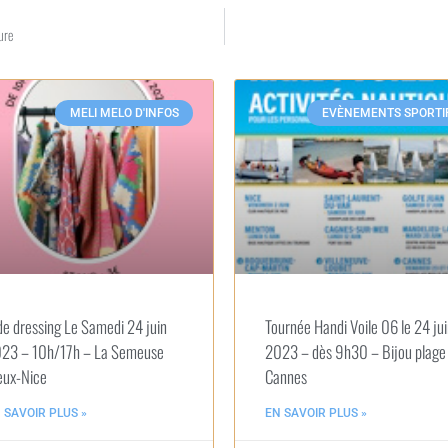
ure
MELI MELO D'INFOS
EVÈNEMENTS SPORTI
de dressing Le Samedi 24 juin
Tournée Handi Voile 06 le 24 ju
23 – 10h/17h – La Semeuse
2023 – dès 9h30 – Bijou plage
eux-Nice
Cannes
 SAVOIR PLUS »
EN SAVOIR PLUS »