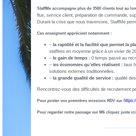
StaffMe accompagne plus de 3500 clients tout au lon
flux, service client, préparation de commande, sup
Durant la crise que nous traversons, StaffMe permet
Ces enseignent apprécient notamment :
–
la rapidité et la facilité que permet la 
staffées en moyenne grâce à un vivier de 20
–
le gain de temps :
0 temps passé au recru
– l
es économies qu’elles réalisent :
taux h
solutions externes traditionnelles.
–
la grande qualité de service :
qualité des 
Rencontrez-vous des difficultés de recrutement pen
https:
Pour poster vos premières missions RDV sur
Pour regarder notre passage sur M6 cliquez juste ici