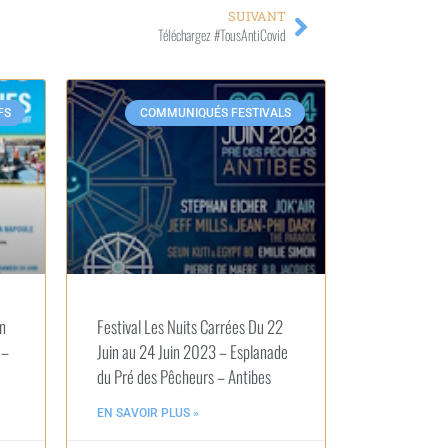
SUIVANT
Téléchargez #TousAntiCovid
FS
COMMUNIQUÉS FESTIVALS
in
Festival Les Nuits Carrées Du 22
 –
Juin au 24 Juin 2023 – Esplanade
du Pré des Pêcheurs – Antibes
EN SAVOIR PLUS »