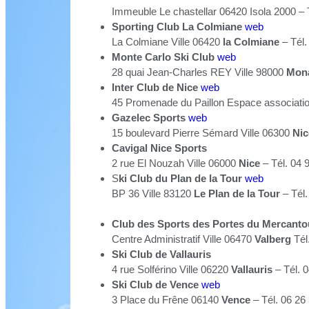
Immeuble Le chastellar 06420 Isola 2000 – 
Sporting Club La Colmiane
web
La Colmiane Ville 06420
la Colmiane
– Tél.
Monte Carlo Ski Club
web
28 quai Jean-Charles REY Ville 98000
Mon
Inter Club de Nice
web
45 Promenade du Paillon Espace associatio
Gazelec Sports
web
15 boulevard Pierre Sémard Ville 06300
Nic
Cavigal Nice Sports
2 rue El Nouzah Ville 06000
Nice
– Tél. 04 
S
ki Club du Plan de la Tour
web
BP 36 Ville 83120
Le Plan de la Tour
– Tél
Club des Sports des Portes du Mercanto
Centre Administratif Ville 06470
Valberg
Tél
Ski Club de Vallauris
4 rue Solférino Ville 06220
Vallauris
– Tél. 
Ski Club de Vence
web
3 Place du Frêne 06140
Vence
– Tél. 06 26