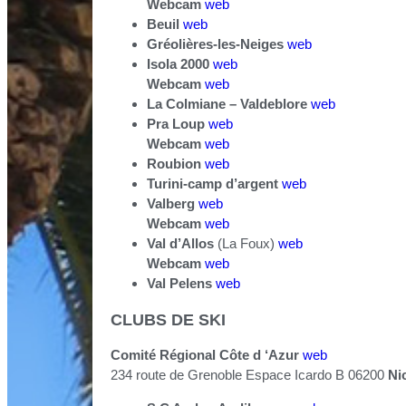
Webcam
web
Beuil
web
Gréolières-les-Neiges
web
Isola 2000
web
Webcam
web
La Colmiane – Valdeblore
web
Pra Loup
web
Webcam
web
Roubion
web
Turini-camp d’argent
web
Valberg
web
Webcam
web
Val d’Allos
(La Foux)
web
Webcam
web
Val Pelens
web
CLUBS DE SKI
Comité Régional Côte d ‘Azur
web
234 route de Grenoble Espace Icardo B 06200
Ni