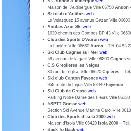
S.C Andon Audibergue
web
Maison de l’Audibergue Ville 06750
Andon
–
Ski club d’Antibes
web
Le Velasquez 15 avenue Gazan Ville 0660
Antibes Azur Ski
web
1630 chemin des Combes BP 43 Ville 066
Club des Sports D’Auron
web
La Lugière Ville 06660
Auron
– Tél. 04 93 2
Ski Club Cagnes sur Mer
web
58 avenue de la gare Ville 06800
Cagnes s
C.S Greolieres les Neiges
33 rue de l’église Ville 06620
Cipières
– Tél.
Ski club Canton Fayence
web
958 route de frejus Ville 83440
Fayence
Ski Club de Grasse
web
Parking Notre Dame des Fleurs Ville 06130
A
SPTT Grasse
web
Section Ski Avenue Martine Carol Ville 061
Club des Sports d’Isola 2000
web
Maison d’Isola Ville 06420
Isola 2000
– Tél.
Back To Back
web