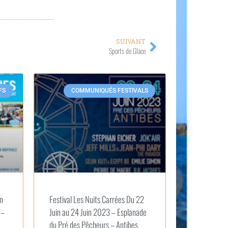
SUIVANT
Sports de Glace
FS
COMMUNIQUÉS FESTIVALS
in
Festival Les Nuits Carrées Du 22
 –
Juin au 24 Juin 2023 – Esplanade
du Pré des Pêcheurs – Antibes