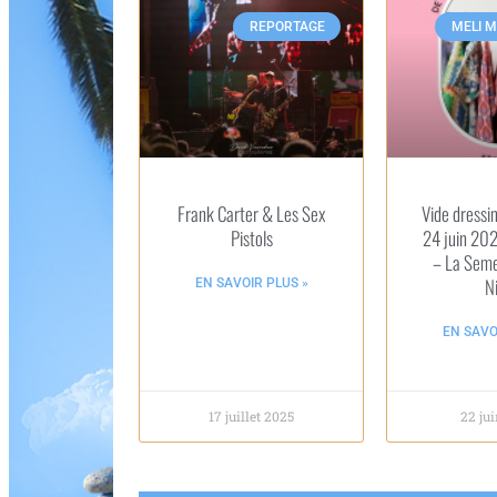
REPORTAGE
MELI M
Frank Carter & Les Sex
Vide dressi
Pistols
24 juin 20
– La Seme
N
EN SAVOIR PLUS »
EN SAVO
17 juillet 2025
22 ju