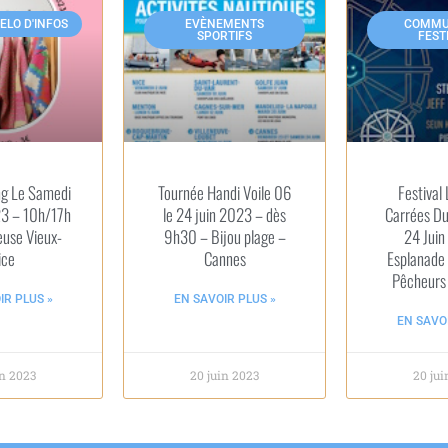
ELO D'INFOS
EVÈNEMENTS
COMMU
SPORTIFS
FEST
ng Le Samedi
Tournée Handi Voile 06
Festival 
23 – 10h/17h
le 24 juin 2023 – dès
Carrées Du
use Vieux-
9h30 – Bijou plage –
24 Juin
ice
Cannes
Esplanade 
Pêcheurs 
IR PLUS »
EN SAVOIR PLUS »
EN SAVOI
in 2023
20 juin 2023
20 jui